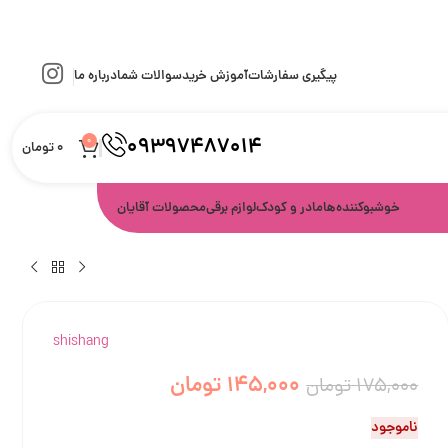
پیگیری سفارشات
آموزش خرید
سوالات شما
درباره ما
09397487014
0
0
تومان
خوشبوکننده‌ها
مادر و کودک
لوازم برقی
محصولات آقایان
shishang
145,000
تومان
175,000
تومان
ناموجود