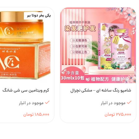
یکی بخر دوتا ببر
شامپو رنگ ساشه ای – مشکی نچرال
کرم ویتامین سی شی شانگ
موجود در انبار
موجود در انبار
275,000
تومان
185,000
تومان