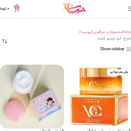
0
0
توما
خانه
محصولات مراقبتی
پوست
انواع کرم ترمیم کننده
Show sidebar
یکی بخر دوتا ببر