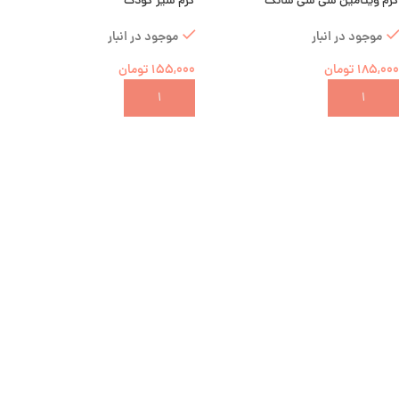
کرم ویتامین سی شی شانگ
کرم شیر کودک
موجود در انبار
موجود در انبار
185,000
تومان
155,000
تومان
افزودن به سبد خرید
افزودن به سبد خرید