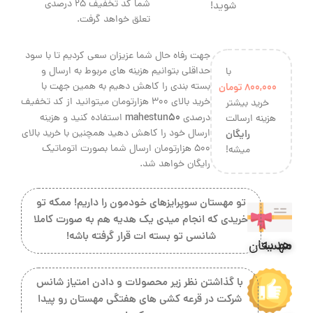
شما کد تخفیف 25 درصدی
شوید!
تعلق خواهد گرفت.
جهت رفاه حال شما عزیزان سعی کردیم تا با سود
حداقلی بتوانیم هزینه های مربوط به ارسال و
با
بسته بندی را کاهش دهیم به همین جهت با
800,000
تومان
خرید بالای 300 هزارتومان میتوانید از کد تخفیف
خرید بیشتر
mahestun50
درصدی
استفاده کنید و هزینه
هزینه ارسالت
ارسال خود را کاهش دهید همچنین با خرید بالای
رایگان
500 هزارتومان ارسال شما بصورت اتوماتیک
میشه!
رایگان خواهد شد.
تو مهستان سوپرایزهای خودمون را داریم! ممکه تو
خریدی که انجام میدی یک هدیه هم به صورت کاملا
شانسی تو بسته ات قرار گرفته باشه!
هدیه مهستان
با گذاشتن نظر زیر محصولات و دادن امتیاز شانس
شرکت در قرعه کشی های هفتگی مهستان رو پیدا