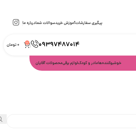
پیگیری سفارشات
آموزش خرید
سوالات شما
درباره ما
09397487014
0
0
تومان
خوشبوکننده‌ها
مادر و کودک
لوازم برقی
محصولات آقایان