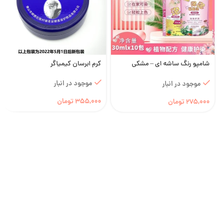
شامپو رنگ ساشه ای – مشکی
کرم ابرسان کیمیاگر
نچرال
موجود در انبار
موجود در انبار
355,000
تومان
275,000
تومان