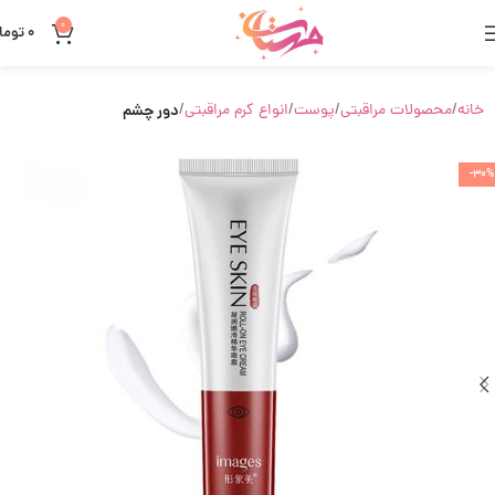
0
0
توما
خانه
محصولات مراقبتی
پوست
انواع کرم مراقبتی
دور چشم
-30%