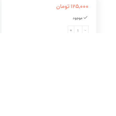
125,000
تومان
موجود
افزودن به سبد خرید
 پوست
Add to compare
وی پوست
ای