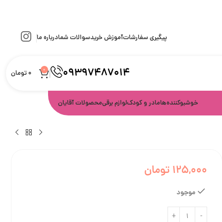
پیگیری سفارشات
آموزش خرید
سوالات شما
درباره ما
09397487014
0
0
تومان
خوشبوکننده‌ها
مادر و کودک
لوازم برقی
محصولات آقایان
125,000
تومان
موجود