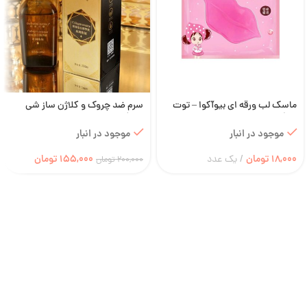
ماسک لب ورقه ای بیوآکوا – توت
سرم ضد چروک و کلاژن ساز شی
فرنگی
شانگ
موجود در انبار
موجود در انبار
18,000
تومان
155,000
تومان
یک عدد
200,000
تومان