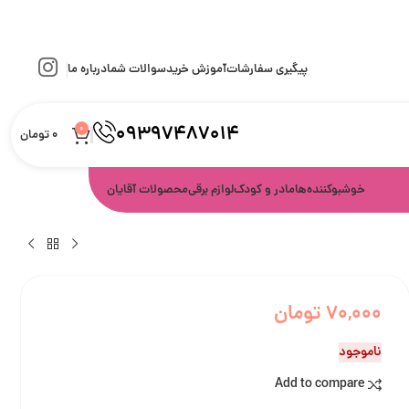
پیگیری سفارشات
آموزش خرید
سوالات شما
درباره ما
09397487014
0
0
تومان
خوشبوکننده‌ها
مادر و کودک
لوازم برقی
محصولات آقایان
70,000
تومان
ناموجود
Add to compare