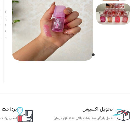
آ
ن
ح
ر
و
تحویل اکسپرس
پرداخت ا
حمل رایگان سفارشات بالای 500 هزار تومان
امکان پرداخت