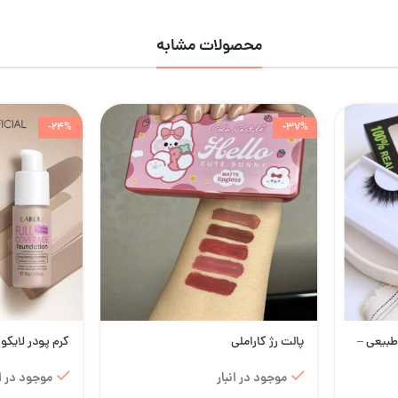
محصولات مشابه
-24%
-37%
ی 100 درصد طبیعی –
پالت رژ کاراملی
کرم پودر لایکو
موجود در انبار
موجود در ان