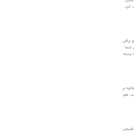
 شکل
 کرد.
 براقی
ی شما
ه بسته
اوه بر
ید. هم
 طبیعی