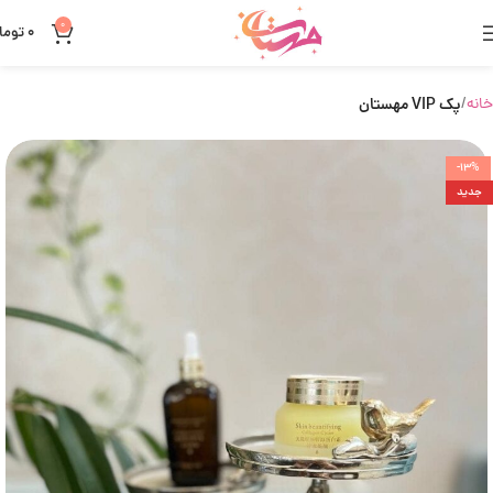
0
0
توما
خانه
پک VIP مهستان
-13%
جدید