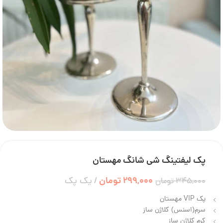
پک لیفتینگ شی شانگ مهستان
299,000
تومان
یک پک
345,000
تومان
پک VIP مهستان
سرم(اسنس) کلاژن ساز
کرم کلاژن ساز