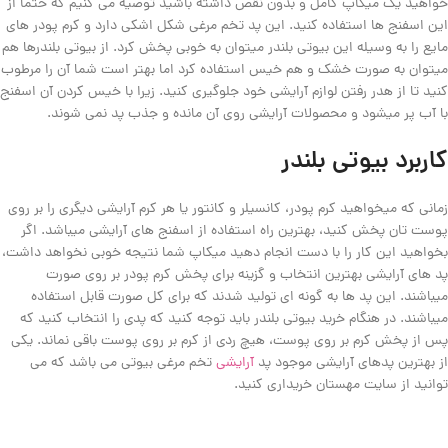
خواهید یک میکاپ کامل و بدون نقص داشته باشید توصیه می کنیم که حتما از
این اسفنج ها استفاده کنید. این پد تخم مرغی شکل اشکی دارد و کرم پودر های
مایع را به وسیله این بیوتی بلندر میتوان به خوبی پخش کرد. از بیوتی بلندرها هم
میتوان به صورت خشک و هم خیس استفاده کرد اما بهتر است شما آن را مرطوب
کنید تا از هدر رفتن لوازم آرایشی خود جلوگیری کنید. زیرا با خیس کردن آن اسفنج
با آب پر میشود و محصولات آرایشی روی آن مانده و جذب پد نمی شوند.
کاربرد بیوتی بلندر
زمانی که میخواهید کرم پودر، کانسیلر و کانتور یا هر کرم آرایشی دیگری را بر روی
پوست تان پخش کنید، بهترین راه استفاده از اسفنج های آرایشی میباشد. اگر
بخواهید این کار را با دست انجام دهید میکاپ شما نتیجه خوبی نخواهد داشت،
پد های آرایشی بهترین انتخاب و گزینه برای پخش کرم پودر بر روی صورت
میباشند. این پد ها به گونه ای تولید شدند که برای کل صورت قابل استفاده
میباشند. در هنگام خرید بیوتی بلندر باید توجه کنید که پدی را انتخاب کنید که
پس از پخش کرم بر روی پوست، هیچ ردی از کرم بر روی پوست باقی نماند. یکی
از بهترین پدهای آرایشی موجود پد
آرایشی
تخم مرغی بیوتی می باشد که می
توانید از سایت مهستان خریداری کنید.