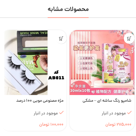
محصولات مشابه
شامپو رنگ ساشه ای – مشکی
مژه مصنوعی مویی 100 درصد
نچرال
طبیعی – AB011
موجود در انبار
موجود در انبار
275,000
تومان
100,000
تومان