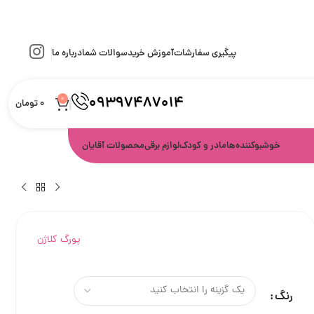
پیگیری سفارشات
آموزش خرید
سوالات شما
درباره ما
09397487014
0
0
تومان
خوشبوکننده‌ها
مادر و کودک
لوازم برقی
محصولات آقایان
پورگ کلاژن
رنگ