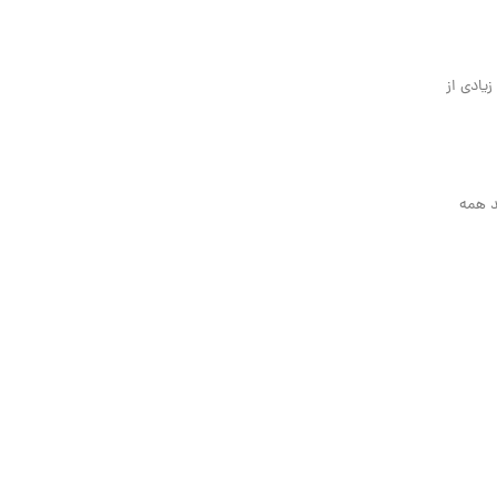
یادی از
د همه