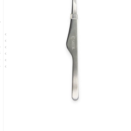
م
ا
ا
ب
ت
ج
د