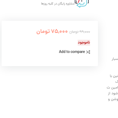
مشاوره رایگان در کلیه روزها
75,000
تومان
99,000
تومان
ناموجود
Add to compare
یار
ن با
ک
ات قابل توجه‌‎ایی خواهد داشت ویتامین ث
ود از
روشن و