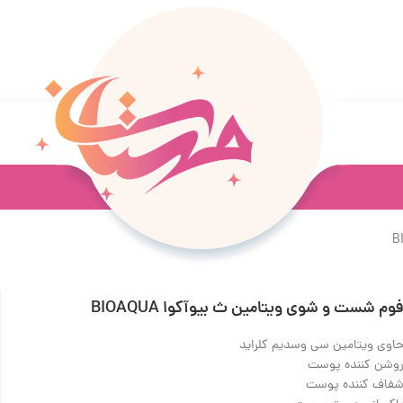
وم شست و شوی ویتامین ث بیوآکوا BIOAQUA
اوی ویتامین سی و‌سدیم کلراید
وشن کننده پوست
فاف کننده پوست