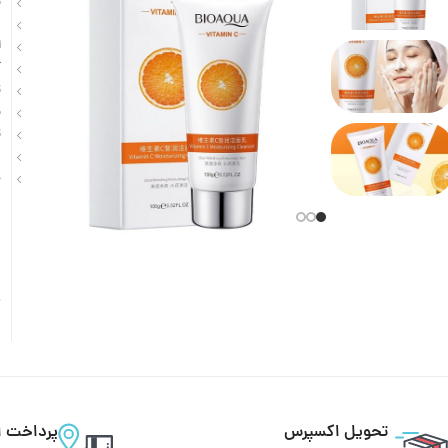
پ
ک
ل
آ
ت
پ
ت
ض
ج
تحویل اکسپرس
پرداخت ا