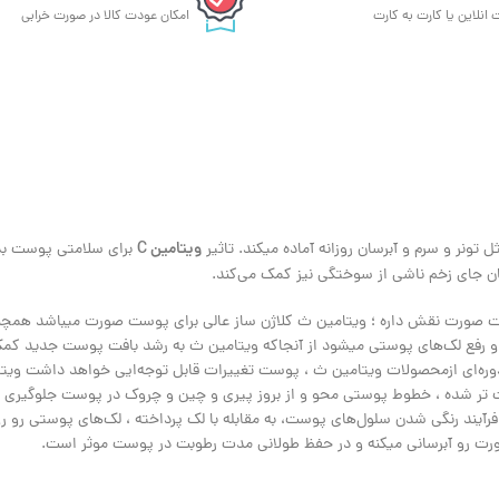
 انلاین یا کارت به کارت
امکان عودت کالا در صورت خرابی
ویتامین C
 تونر و سرم و آبرسان روزانه آماده میکند. تاثیر
برای سلامتی پوست بس
ان جای زخم ناشی از سوختگی نیز کمک می‌کند.
ت صورت نقش داره ؛ ویتامین ث کلاژن ساز عالی برای پوست صورت میباشد همچنی
 رفع لک‌های پوستی میشود از آنجاکه ویتامین ث به رشد بافت پوست جدید کم
می‌کند و باعث رفع و یا احیا سلول‌های مرده سطح پوست میشود پس ازاستفاده دوره‌ای ازمحصولات ویتامین ث ، پوست تغییر
 شده ، خطوط پوستی محو و از بروز پیری و چین و چروک در پوست جلوگیری ش
رآیند رنگی شدن سلول‌های پوست، به مقابله با لک پرداخته ، لک‌های پوستی رو 
رت رو‌ آبرسانی میکنه و در حفظ طولانی مدت رطوبت در پوست موثر است.