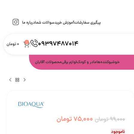
پیگیری سفارشات
آموزش خرید
سوالات شما
درباره ما
09397487014
0
0
تومان
خوشبوکننده‌ها
مادر و کودک
لوازم برقی
محصولات آقایان
75,000
تومان
99,000
تومان
ناموجود