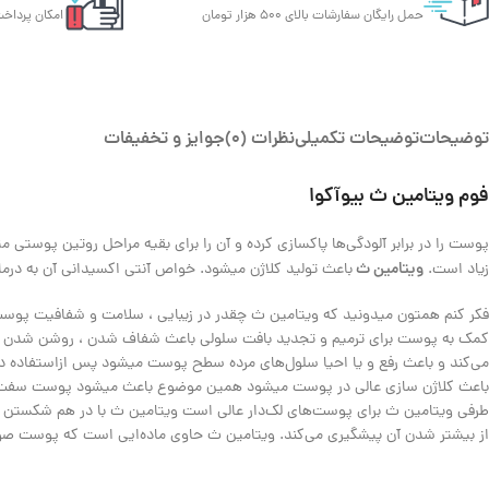
حمل رایگان سفارشات بالای 500 هزار تومان
امکان پرداخت
توضیحات
توضیحات تکمیلی
نظرات (0)
جوایز و تخفیفات
فوم ویتامین ث بیوآکوا
پوست را در برابر آلودگی‌ها پاکسازی کرده و آن را برای بقیه مراحل روتین پوستی مثل
ویتامین ث
زیاد است.
باعث تولید کلاژن میشود. خواص آنتی اکسیدانی آن به درم
فکر کنم همتون میدونید که ویتامین ث چقدر در زیبایی ، سلامت و شفافیت پوس
کمک به پوست برای ترمیم و تجدید بافت سلولی باعث شفاف شدن ، روشن شدن و
باعث کلاژن سازی عالی در پوست میشود همین موضوع باعث میشود پوست سفت تر
طرفی ویتامین ث برای پوست‌های لک‌دار عالی است ویتامین ث با در هم‌ شکستن ف
از بیشتر شدن آن پیشگیری می‌کند. ویتامین ث حاوی ماده‌ایی است که پوست صو