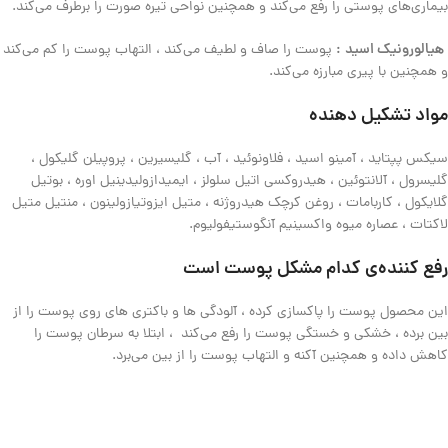
بیماری‌های پوستی را رفع می‌کند و همچنین نواحی تیره صورت را برطرف می‌کند
.
هیالورونیک
اسید
:
پوست را صاف و لطیف می‌کند ، التهاب پوست را کم می‌کند
و همچنین با پیری مبارزه می‌کند
.
مواد
تشکیل
دهنده
سیکس پپتاید ، آمینو اسید ، فلاونوئید ، آب ، گلیسیرین ، پروپیلن گلیکول ،
گلیسرول ، آلانتوئین ، هیدروکسی اتیل سلولز ، ایمیدازولیدینیل اوره ، بوتیل
گلایکول ، کاربامات ، روغن کرچک هیدروژنه ، متیل ایزوتیازولینون ، منتیل متیل
لاکتات ، عصاره میوه واکسینیم آنگوستیفولیوم
.
رفع
کننده‌ی
کدام
مشکل
پوست
است
این محصول پوست را پاکسازی کرده ، آلودگی ها و باکتری های روی پوست را از
بین برده ، خشکی و خستگی پوست را رفع می‌کند
، ابتلا به سرطان پوست را
کاهش داده و همچنین آکنه و التهاب پوست را از بین می‌برد
.