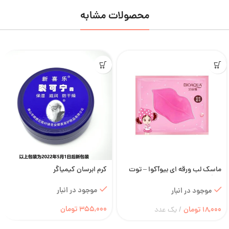
محصولات مشابه
ماسک لب ورقه ای بیوآکوا – توت
کرم ابرسان کیمیاگر
فرنگی
موجود در انبار
موجود در انبار
355,000
تومان
18,000
تومان
یک عدد