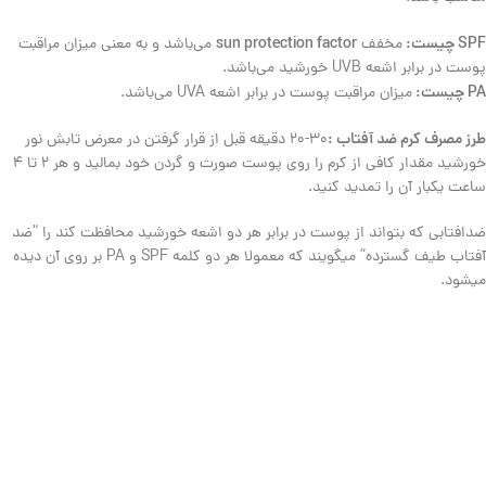
SPF چیست:
sun protection factor
مخفف
می‌باشد و به معنی میزان مراقبت
پوست در برابر اشعه UVB ‌خورشید می‌باشد.
PA چیست:
میزان مراقبت پوست در برابر اشعه UVA می‌باشد.
طرز مصرف کرم ضد آفتاب :
30-20 دقیقه قبل از قرار گرفتن در معرض تابش نور
خورشید مقدار کافی از کرم را روی پوست صورت و گردن خود بمالید و هر 2 تا 4
ساعت یکبار آن را تمدید کنید.
ضدافتابی که بتواند از پوست در برابر هر دو اشعه خورشید محافظت کند را “ضد
آفتاب طیف گسترده” میگویند که معمولا هر دو کلمه SPF و PA بر روی آن دیده
میشود.