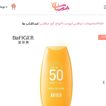
0
0
توما
خانه
محصولات مراقبتی
پوست
انواع کرم مراقبتی
ضدآفتاب ها
-32%