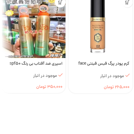
کرم پودر پرگ فیس فینتی face
اسپری ضد آفتاب بی رنگ spf50
finty با spf35 – 3
موجود در انبار
موجود در انبار
350,000
تومان
265,000
تومان