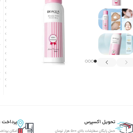
ن
ا
ض
ج
ب
ح
ص
آ
ش
ض
ض
ج
م
ک
تحویل اکسپرس
پرداخت ا
حمل رایگان سفارشات بالای 500 هزار تومان
امکان پرداخت