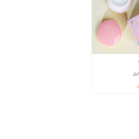
بار
ن