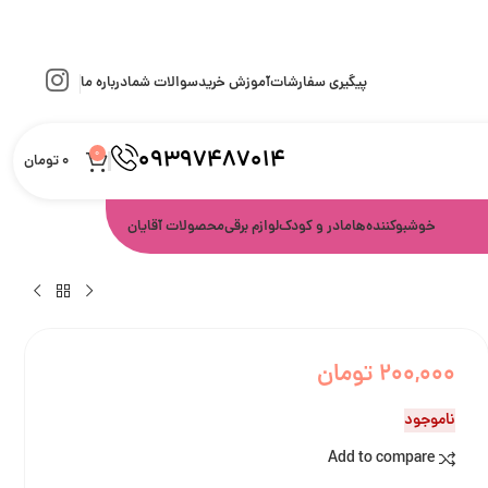
پیگیری سفارشات
آموزش خرید
سوالات شما
درباره ما
09397487014
0
0
تومان
خوشبوکننده‌ها
مادر و کودک
لوازم برقی
محصولات آقایان
200,000
تومان
ناموجود
Add to compare