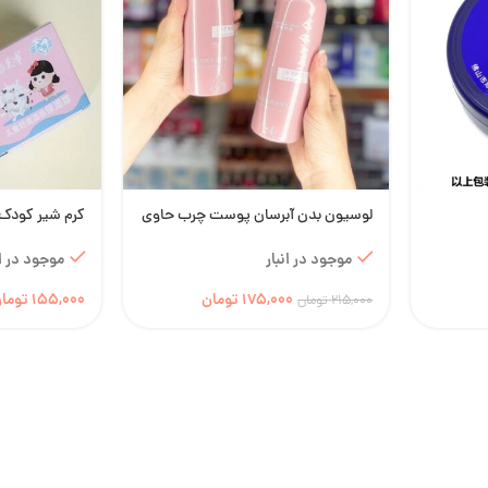
لوسیون بدن آبرسان پوست چرب حاوی
کرم شیر کودک
اسکوالان Zhongxia Qingchun
موجود در ان
موجود در انبار
155,000
توما
175,000
تومان
215,000
تومان