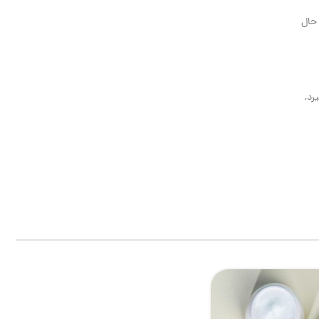
حال
رد.