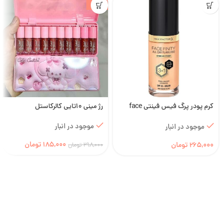
-38%
کرم پودر پرگ فیس فینتی face
رژ مینی 10تایی کالرکاستل
finty با spf35 – 2
موجود در انبار
موجود در انبار
185,000
تومان
265,000
تومان
298,000
تومان