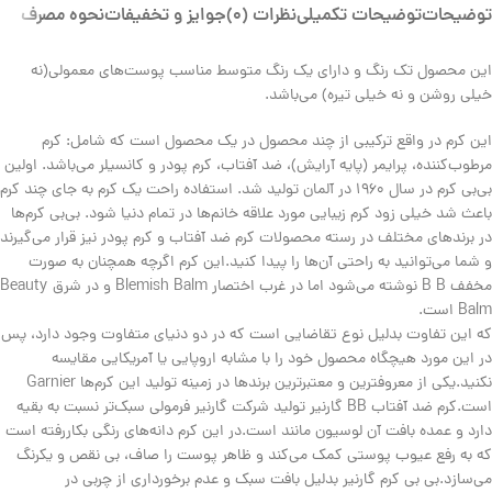
توضیحات
توضیحات تکمیلی
نظرات (0)
جوایز و تخفیفات
نحوه مصرف
این محصول تک رنگ و دارای یک رنگ متوسط مناسب پوست‌های معمولی(نه
خیلی روشن و نه خیلی تیره) می‌باشد.
این کرم در واقع ترکیبی از چند محصول در یک محصول است که شامل: کرم
مرطوب‌کننده، پرایمر (پایه آرایش)، ضد آفتاب، کرم پودر و کانسیلر می‌باشد. اولین
بی‌بی کرم در سال ۱۹۶۰ در آلمان تولید شد. استفاده راحت یک کرم به جای چند کرم
باعث شد خیلی زود کرم زیبایی مورد علاقه خانم‌ها در تمام دنیا شود. بی‌بی کرم‌ها
در برندهای مختلف در رسته محصولات کرم ضد آفتاب و کرم پودر نیز قرار می‌گیرند
و شما می‌توانید به راحتی آن‌ها را پیدا کنید.این کرم اگرچه همچنان به صورت
مخفف B B نوشته می‌شود اما در غرب اختصار Blemish Balm و در شرق Beauty
Balm است.
که این تفاوت بدلیل نوع تقاضایی است که در دو دنیای متفاوت وجود دارد، پس
در این مورد هیچگاه محصول خود را با مشابه اروپایی یا آمریکایی مقایسه
نکنید.یکی از معروفترین و معتبرترین برندها در زمینه تولید این کرم‌ها Garnier
است.کرم ضد آفتاب BB گارنیر تولید شرکت گارنیر فرمولی سبک‌تر نسبت به بقیه
دارد و عمده بافت آن لوسیون مانند است.در این کرم دانه‌های رنگی بکاررفته است
که به رفع عیوب پوستی کمک می‌کند و ظاهر پوست را صاف، بی‌‍ نقص و یکرنگ
می‌سازد.بی بی کرم گارنیر بدلیل بافت سبک و عدم برخورداری از چربی در