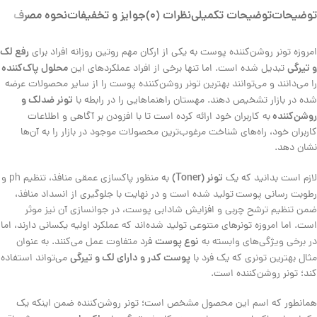
توضیحات
توضیحات تکمیلی
نظرات (0)
جوایز و تخفیفات
نحوه مصرف
رفع لک
امروزه تونر روشن‌کننده پوست به یکی از ارکان مهم روتین روزانه افراد برای
و تیرگی
محلول پاک‌کننده
تبدیل شده است. اما تنها برخی از افراد عملکردهای این
را می‌دانند و می‌توانند بهترین تونر روشن‌کننده پوست را از سایر محصولات عرضه
تونر ضدلک و
شده در بازار تشخیص دهند. مهستان راهنماهایی را در رابطه با
روشن‌کننده
به کاربران خود ارائه کرده است تا با افزودن بر آگاهی و اطلاعات
کاربران خود، راه‌های شناخت مرغوب‌ترین محصولات موجود در بازار را به آن‌ها
نشان دهد.
تونر (Toner)
لازم است بدانید که یک
به منظور پاکسازی عمقی منافذ، تنظیم ph و
رطوبت رسانی پوست
تولید شده است و در نهایت با جلوگیری از انسداد منافذ،
ضمن تنظیم ترشح چربی و افزایش شادابی پوست، در جوانسازی آن نیز موثر
است. اما امروزه تونرهای متنوعی تولید شده‌اند که عملکرد اولیه یکسانی دارند، اما
نوع پوست
در برخی ویژگی‌های وابسته به
فرد متفاوت عمل می‌کنند. به عنوان
پوست کدر و دارای لک و تیرگی
مثال بهترین تونری که یک فرد با
می‌تواند استفاده
کند؛ تونر روشن‌کننده است.
همانطور که اسم این محصول مشخص است؛ تونر روشن‌کننده ضمن اینکه یک